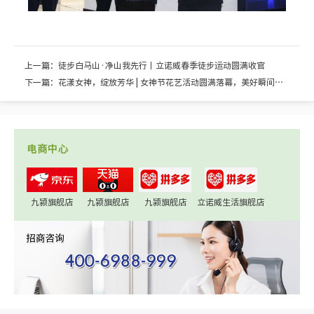
上一篇：徒步白马山·净山我先行丨立诺威春季徒步运动圆满收官
下一篇：花漾女神，绽放芳华 | 女神节花艺活动圆满落幕，美好瞬间回
顾！
电商中心
九颍旗舰店
九颍旗舰店
九颍旗舰店
立诺威生活旗舰店