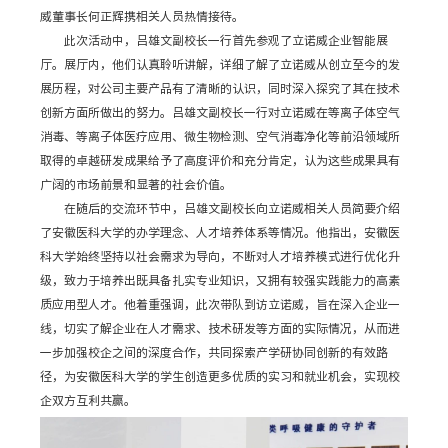
威董事长何正辉携相关人员热情接待。
此次活动中，吕雄文副校长一行首先参观了立诺威企业智能展
厅。展厅内，他们认真聆听讲解，详细了解了立诺威从创立至今的发
展历程，对公司主要产品有了清晰的认识，同时深入探究了其在技术
创新方面所做出的努力。吕雄文副校长一行对立诺威在等离子体空气
消毒、等离子体医疗应用、微生物检测、空气消毒净化等前沿领域所
取得的卓越研发成果给予了高度评价和充分肯定，认为这些成果具有
广阔的市场前景和显著的社会价值。
在随后的交流环节中，吕雄文副校长向立诺威相关人员简要介绍
了安徽医科大学的办学理念、人才培养体系等情况。他指出，安徽医
科大学始终坚持以社会需求为导向，不断对人才培养模式进行优化升
级，致力于培养出既具备扎实专业知识，又拥有较强实践能力的高素
质应用型人才。他着重强调，此次带队到访立诺威，旨在深入企业一
线，切实了解企业在人才需求、技术研发等方面的实际情况，从而进
一步加强校企之间的深度合作，共同探索产学研协同创新的有效路
径，为安徽医科大学的学生创造更多优质的实习和就业机会，实现校
企双方互利共赢。