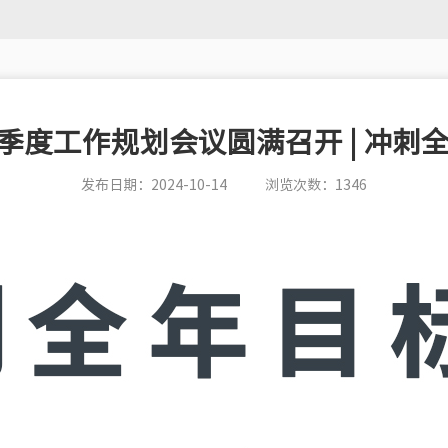
四季度工作规划会议圆满召开 | 冲刺
发布日期：2024-10-14
浏览次数：1346