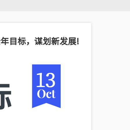
全年目标，谋划新发展!