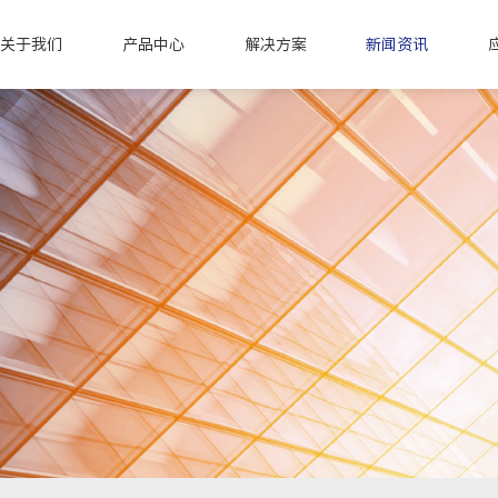
关于我们
产品中心
解决方案
新闻资讯